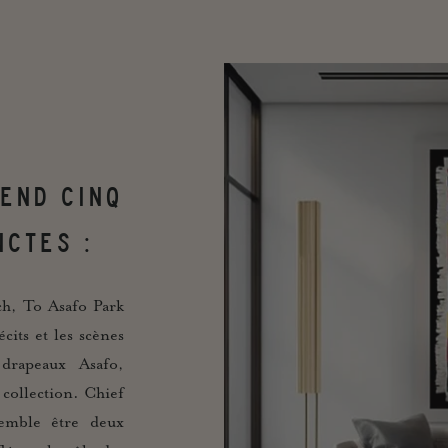
END CINQ
NCTES :
h, To Asafo Park
cits et les scènes
 drapeaux Asafo,
 collection. Chief
semble être deux