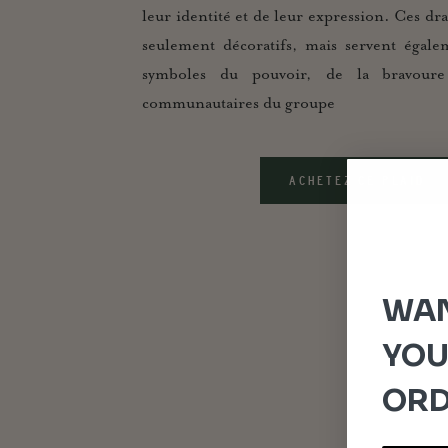
leur identité et de leur expression. Ces dr
seulement décoratifs, mais servent égale
symboles du pouvoir, de la bravoure
communautaires du groupe
ACHETEZ CE PLAID
WAN
YOU
ORD