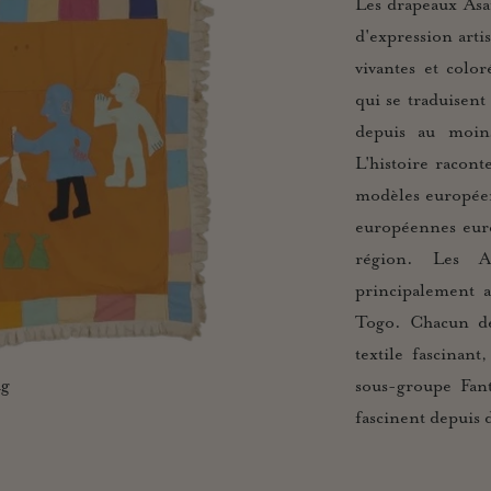
Les drapeaux Asa
d'expression arti
vivantes et color
qui se traduisent
depuis au moin
L'histoire racont
modèles europée
européennes euren
région. Les A
principalement a
Togo. Chacun de
textile fascinan
ag
sous-groupe Fant
fascinent depuis d