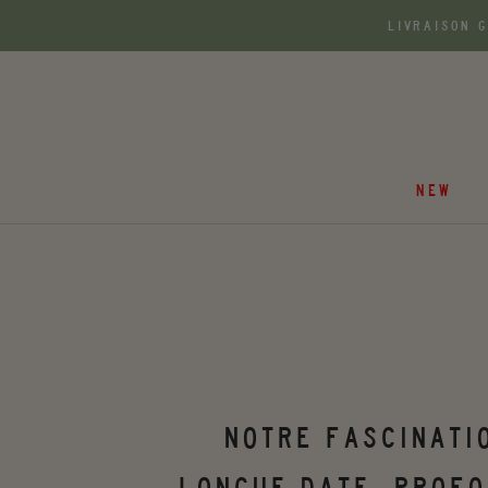
Aller
LIVRAISON 
au
contenu
NEW
NOTRE FASCINATI
LONGUE DATE, PROFO