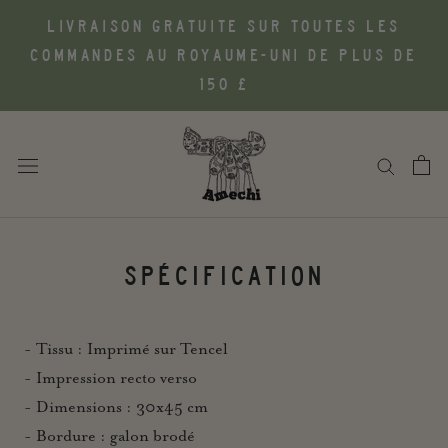
Aller
LIVRAISON GRATUITE SUR TOUTES LES
au
COMMANDES AU ROYAUME-UNI DE PLUS DE
contenu
150 £
SPÉCIFICATION
- Tissu : Imprimé sur Tencel
- Impression recto verso
- Dimensions : 30x45 cm
- Bordure : galon brodé