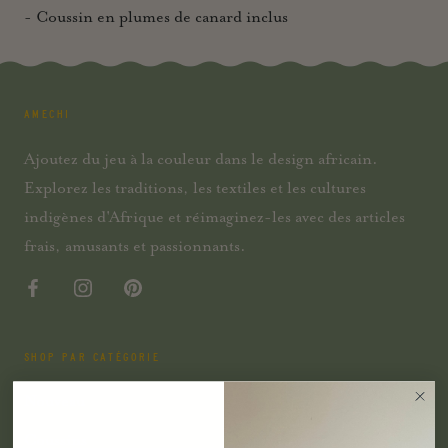
-
Coussin en plumes de canard inclus
AMECHI
Ajoutez du jeu à la couleur dans le design africain.
Explorez les traditions, les textiles et les cultures
indigènes d'Afrique et réimaginez-les avec des articles
frais, amusants et passionnants.
SHOP PAR CATÉGORIE
Nouveau
Coussins