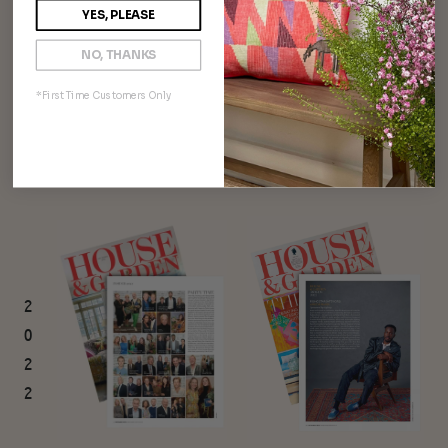
YES, PLEASE
NO, THANKS
*First Time Customers Only
2
0
2
2