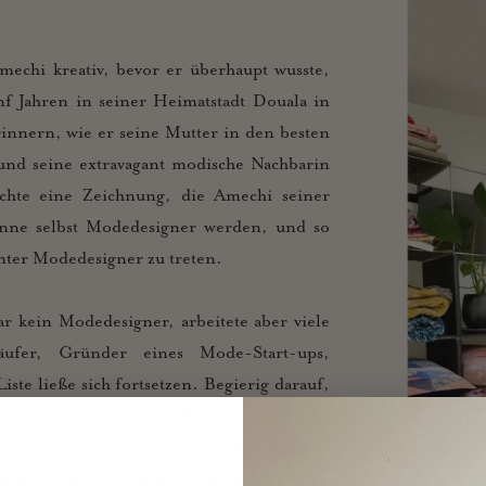
echi kreativ, bevor er überhaupt wusste,
nf Jahren in seiner Heimatstadt Douala in
innern, wie er seine Mutter in den besten
und seine extravagant modische Nachbarin
rachte eine Zeichnung, die Amechi seiner
könne selbst Modedesigner werden, und so
mter Modedesigner zu treten.
r kein Modedesigner, arbeitete aber viele
äufer, Gründer eines Mode-Start-ups,
iste ließe sich fortsetzen. Begierig darauf,
ie große Entscheidung, Berlin zu verlassen
 Schule zu gehen und einen Abschluss in
dem er die Prüfung mit Bravour bestanden