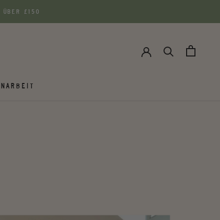
 ÜBER £150
NARBEIT