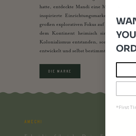
hatte, entdeckte Mandi eine Marktlücke un
inspirierte Einrichtungsmarke auf den 
WAN
großen explorativen Fokus auf traditionelle 
YOU
dem Kontinent heimisch sind. Kulturen 
Kolonialismus entstanden, sondern sich üb
ORD
entwickelt und selbst bestimmt haben.
DIE MARKE
*First T
AMECHI