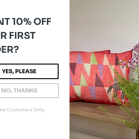
d machte sich daran, eine von seinem Erbe
Markt zu bringen. Eine Marke mit einem
T 10% OFF
afrikanische Textilien und Kulturen, die auf
R FIRST
und Praktiken, die nicht als Folge des
er Jahrhunderte von den Menschen vor Ort
ER?
YES, PLEASE
NO, THANKS
ime Customers Only
SUCHE NACH KATEGORIEN
Neu