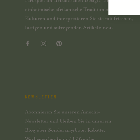
Farbspiel im afrikanischen Design. Erkunden Sie
einheimische afrikanische Traditionen, Textilien u
Kulturen und interpretieren Sie sie mit frischen,
lustigen und aufregenden Artikeln neu.
NEWSLETTER
Abonnieren Sie unseren Amechi-
Newsletter und bleiben Sie in unserem
Blog über Sonderangebote, Rabatte,
Werbegeschenke und hilfreiche