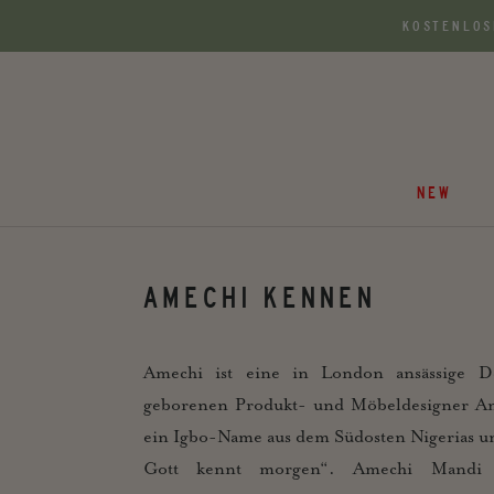
Zum
KOSTENLOS
Inhalt
springen
NEW
AMECHI KENNEN
Amechi ist eine in London ansässige 
geborenen Produkt- und Möbeldesigner Am
ein Igbo-Name aus dem Südosten Nigerias u
Gott kennt morgen“. Amechi Mandi is