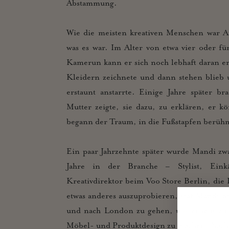
Abstammung.
Wie die meisten kreativen Menschen war Am
was es war. Im Alter von etwa vier oder fü
Kamerun kann er sich noch lebhaft daran er
Kleidern zeichnete und dann stehen blieb 
erstaunt anstarrte. Einige Jahre später b
Mutter zeigte, sie dazu, zu erklären, er 
begann der Traum, in die Fußstapfen berüh
Ein paar Jahrzehnte später wurde Mandi zwa
Jahre in der Branche – Stylist, Eink
Kreativdirektor beim Voo Store Berlin, die L
etwas anderes auszuprobieren, traf Mandi d
und nach London zu gehen, um erneut zur
Möbel- und Produktdesign zu machen. Nach