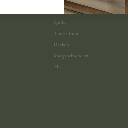
nd
Kissen
Quilts
Table Linen
Decken
Maßgeschneidert
Alle