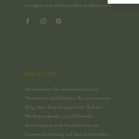
lustigen und aufregenden Artikeln neu.
NEWSLETTER
Abonnieren Sie unseren Amechi-
Newsletter und bleiben Sie in unserem
Blog über Sonderangebote, Rabatte,
Werbegeschenke und hilfreiche
Anleitungen und Geschichten zur
Inneneinrichtung auf dem Laufenden.