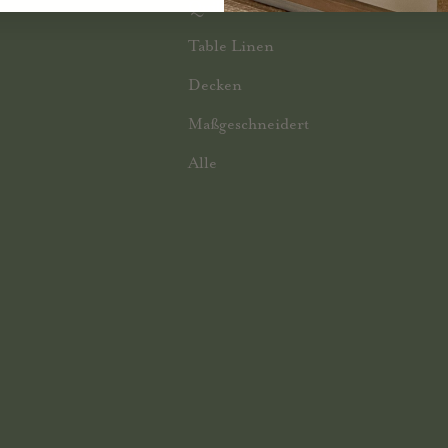
Quilts
Table Linen
Decken
Maßgeschneidert
Alle