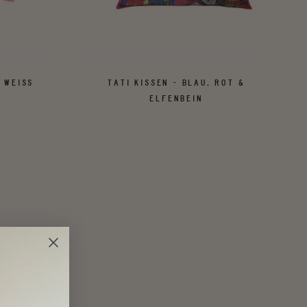
 WEISS
TATI KISSEN - BLAU, ROT &
ELFENBEIN