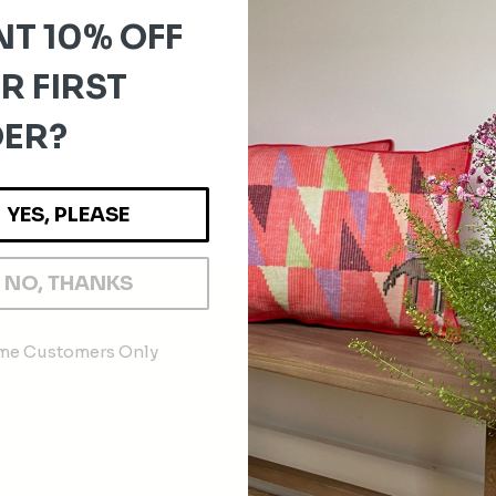
T 10% OFF
R FIRST
ER?
YES, PLEASE
NO, THANKS
ime Customers Only
SUCHE NACH KATEGORIEN
Neu
nd
Kissen