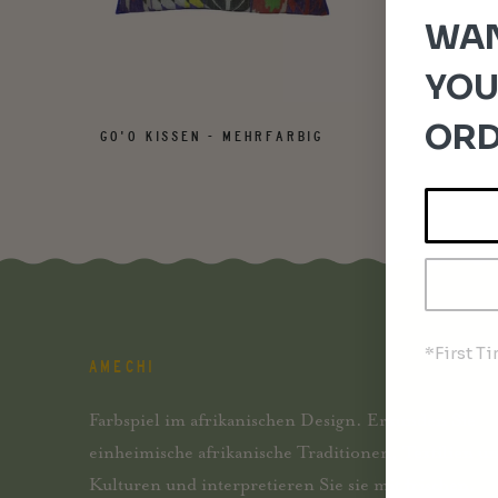
WAN
YOU
ORD
GO'O KISSEN - MEHRFARBIG
*First T
AMECHI
Farbspiel im afrikanischen Design. Erkunden Sie
einheimische afrikanische Traditionen, Textilien u
Kulturen und interpretieren Sie sie mit frischen,