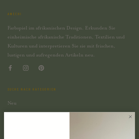
AMECHI
Farbspiel im afrikanischen Design. Erkunden Sie
einheimische afrikanische Traditionen, Textilien und
Kulturen und interpretieren Sie sie mit frischen,
lustigen und aufregenden Artikeln neu.
SUCHE NACH KATEGORIEN
Neu
Kissen
Quilts