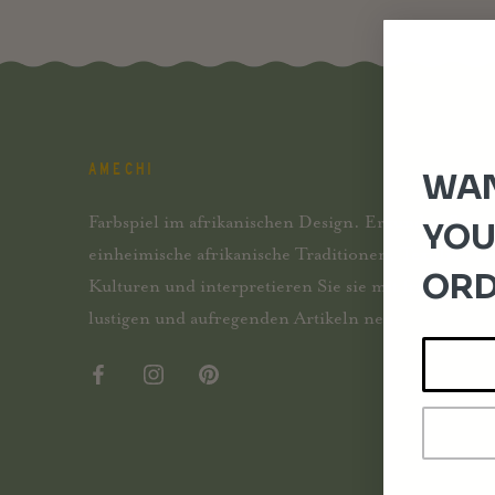
AMECHI
WAN
Farbspiel im afrikanischen Design. Erkunden Sie
YOU
einheimische afrikanische Traditionen, Textilien u
ORD
Kulturen und interpretieren Sie sie mit frischen,
lustigen und aufregenden Artikeln neu.