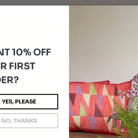
SUCHE NACH KATEGORIEN
T 10% OFF
Neu
R FIRST
nd
Kissen
ER?
Quilts
Table Linen
YES, PLEASE
Decken
NO, THANKS
Maßgeschneidert
Alle