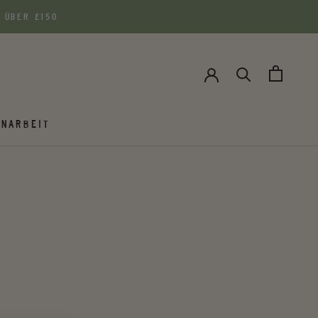
 ÜBER £150
NARBEIT