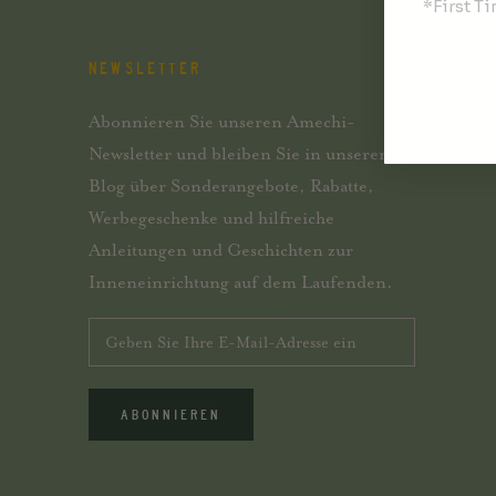
*First T
NEWSLETTER
Abonnieren Sie unseren Amechi-
Newsletter und bleiben Sie in unserem
Blog über Sonderangebote, Rabatte,
Werbegeschenke und hilfreiche
Anleitungen und Geschichten zur
Inneneinrichtung auf dem Laufenden.
ABONNIEREN