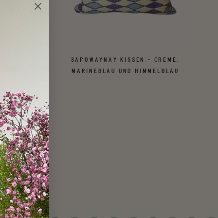
HRFARBIG
SAPOWAYNAY KISSEN - CREME,
MARINEBLAU UND HIMMELBLAU