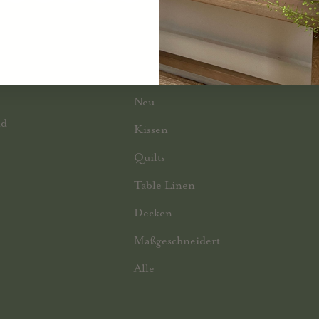
SUCHE NACH KATEGORIEN
Neu
nd
Kissen
Quilts
Table Linen
Decken
Maßgeschneidert
Alle