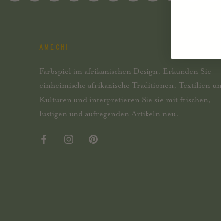
AMECHI
Farbspiel im afrikanischen Design. Erkunden Sie
einheimische afrikanische Traditionen, Textilien u
Kulturen und interpretieren Sie sie mit frischen,
lustigen und aufregenden Artikeln neu.