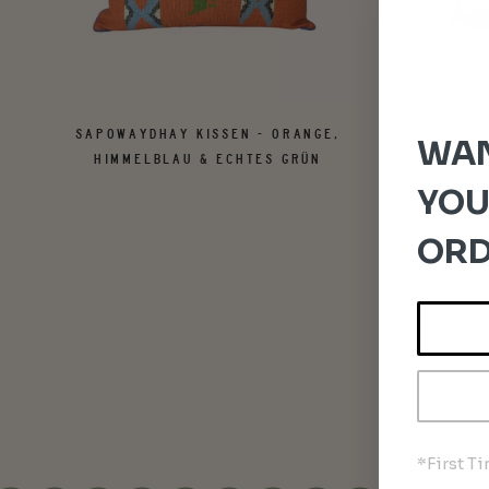
SAPOWAYDHAY KISSEN - ORANGE,
SAPO
WAN
HIMMELBLAU & ECHTES GRÜN
YOU
ORD
*First T